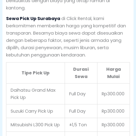
berkualitas dengan biaya yang tetap ramah di
kantong.
Sewa Pick Up Surabaya
di Click Rental, kami
berkomitmen memberikan harga yang kompetitif dan
transparan. Besarnya biaya sewa dapat disesuaikan
dengan beberapa faktor, seperti jenis armada yang
dipilih, durasi penyewaan, musim liburan, serta
kebutuhan penggunaan kendaraan.
Durasi
Harga
Tipe Pick Up
Sewa
Mulai
Daihatsu Grand Max
Full Day
Rp300.000
Pick Up
Suzuki Carry Pick Up
Full Day
Rp300.000
Mitsubishi L300 Pick Up
±1,5 Ton
Rp300.000