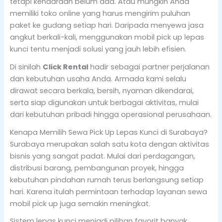
tetapi kendaraan belum ada. Atau mungkin Anda
memiliki toko online yang harus mengirim puluhan
paket ke gudang setiap hari. Daripada menyewa jasa
angkut berkali-kali, menggunakan mobil pick up lepas
kunci tentu menjadi solusi yang jauh lebih efisien.
Di sinilah
Click Rental
hadir sebagai partner perjalanan
dan kebutuhan usaha Anda. Armada kami selalu
dirawat secara berkala, bersih, nyaman dikendarai,
serta siap digunakan untuk berbagai aktivitas, mulai
dari kebutuhan pribadi hingga operasional perusahaan.
Kenapa Memilih Sewa Pick Up Lepas Kunci di Surabaya?
Surabaya merupakan salah satu kota dengan aktivitas
bisnis yang sangat padat. Mulai dari perdagangan,
distribusi barang, pembangunan proyek, hingga
kebutuhan pindahan rumah terus berlangsung setiap
hari. Karena itulah permintaan terhadap layanan sewa
mobil pick up juga semakin meningkat.
Sistem lepas kunci menjadi pilihan favorit banyak