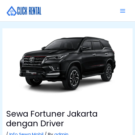
Skip
MAI
to
MEN
content
Sewa Fortuner Jakarta
dengan Driver
/
Info Sewa Mobil
/ By
admin