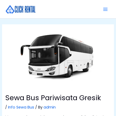
Skip
MAI
to
MEN
content
Sewa Bus Pariwisata Gresik
/
Info Sewa Bus
/ By
admin