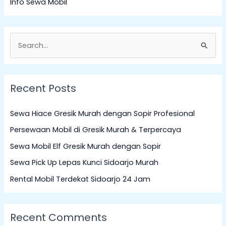
Info Sewa Mobil
S
e
a
Recent Posts
r
c
Sewa Hiace Gresik Murah dengan Sopir Profesional
h
Persewaan Mobil di Gresik Murah & Terpercaya
f
Sewa Mobil Elf Gresik Murah dengan Sopir
o
Sewa Pick Up Lepas Kunci Sidoarjo Murah
r
:
Rental Mobil Terdekat Sidoarjo 24 Jam
Recent Comments