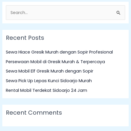
S
e
a
Recent Posts
r
c
Sewa Hiace Gresik Murah dengan Sopir Profesional
h
Persewaan Mobil di Gresik Murah & Terpercaya
f
Sewa Mobil Elf Gresik Murah dengan Sopir
o
Sewa Pick Up Lepas Kunci Sidoarjo Murah
r
:
Rental Mobil Terdekat Sidoarjo 24 Jam
Recent Comments