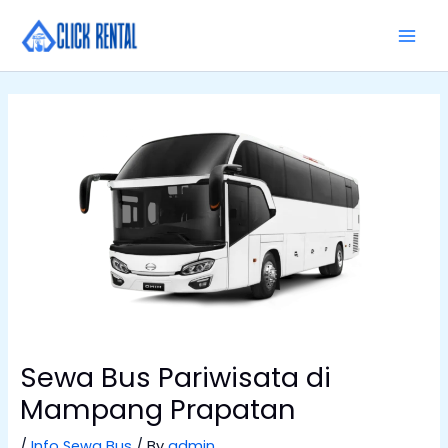
Skip
MAI
to
MEN
content
Sewa Bus Pariwisata di
Mampang Prapatan
/
Info Sewa Bus
/ By
admin