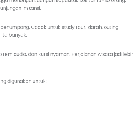
gga menengah, dengan kapasitas sekitar 15–30 orang.
kunjungan instansi.
numpang. Cocok untuk study tour, ziarah, outing
erta banyak.
sistem audio, dan kursi nyaman. Perjalanan wisata jadi lebi
ing digunakan untuk: