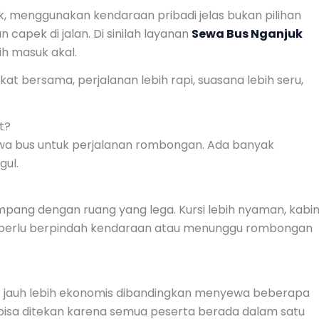
k, menggunakan kendaraan pribadi jelas bukan pilihan
an capek di jalan. Di sinilah layanan
Sewa Bus Nganjuk
ih masuk akal.
t bersama, perjalanan lebih rapi, suasana lebih seru,
t?
wa bus untuk perjalanan rombongan. Ada banyak
gul.
ng dengan ruang yang lega. Kursi lebih nyaman, kabi
idak perlu berpindah kendaraan atau menunggu rombongan
us jauh lebih ekonomis dibandingkan menyewa beberapa
ir bisa ditekan karena semua peserta berada dalam satu