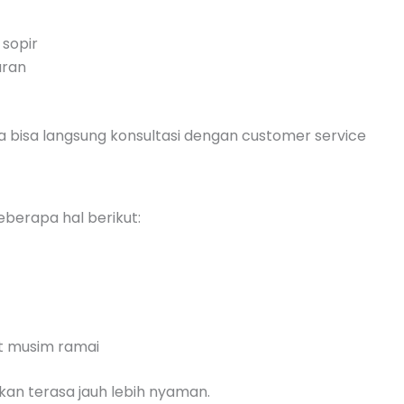
 sopir
uran
a bisa langsung konsultasi dengan customer service
eberapa hal berikut:
t musim ramai
an terasa jauh lebih nyaman.