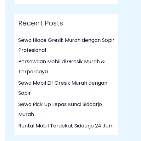
e
a
Recent Posts
r
c
Sewa Hiace Gresik Murah dengan Sopir
h
Profesional
f
Persewaan Mobil di Gresik Murah &
o
Terpercaya
r
Sewa Mobil Elf Gresik Murah dengan
:
Sopir
Sewa Pick Up Lepas Kunci Sidoarjo
Murah
Rental Mobil Terdekat Sidoarjo 24 Jam