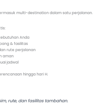
termasuk multi-destination dalam satu perjalanan.
is:
 kebutuhan Anda
ang & fasilitas
dan rute perjalanan
an aman
uai jadwal
rencanaan hingga hari H.
, rute, dan fasilitas tambahan.