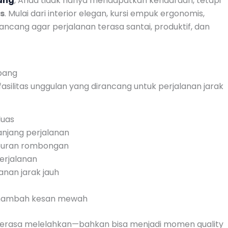
rang
, Anda tidak hanya mendapatkan kendaraan, tetapi
s
. Mulai dari interior elegan, kursi empuk ergonomis,
ncang agar perjalanan terasa santai, produktif, dan
pang
fasilitas unggulan yang dirancang untuk perjalanan jarak
luas
njang perjalanan
buran rombongan
erjalanan
anan jarak jauh
ambah kesan mewah
k terasa melelahkan—bahkan bisa menjadi momen quality