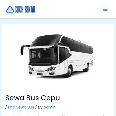
Skip
MAI
to
MEN
content
Sewa Bus Cepu
/
Info Sewa Bus
/ By
admin