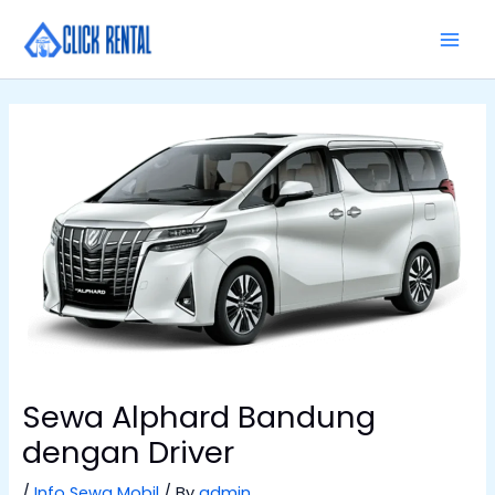
Skip
MAI
to
MEN
content
Sewa Alphard Bandung
dengan Driver
/
Info Sewa Mobil
/ By
admin