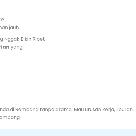
a?
nan jauh.
 Nggak Bikin Ribet
rian
yang:
Anda di Rembang tanpa drama. Mau urusan kerja, liburan,
gampang.