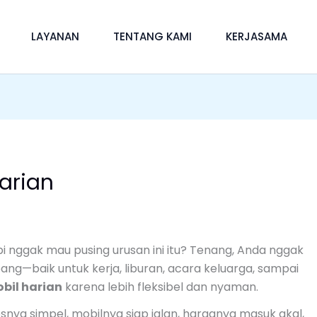
LAYANAN
TENTANG KAMI
KERJASAMA
arian
i nggak mau pusing urusan ini itu? Tenang, Anda nggak
ng—baik untuk kerja, liburan, acara keluarga, sampai
bil harian
karena lebih fleksibel dan nyaman.
esnya simpel, mobilnya siap jalan, harganya masuk akal,