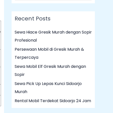
e
a
Recent Posts
r
c
Sewa Hiace Gresik Murah dengan Sopir
h
Profesional
f
Persewaan Mobil di Gresik Murah &
o
Terpercaya
r
Sewa Mobil Elf Gresik Murah dengan
:
Sopir
Sewa Pick Up Lepas Kunci Sidoarjo
Murah
Rental Mobil Terdekat Sidoarjo 24 Jam