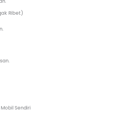
an.
gak Ribet)
n.
san.
Mobil Sendiri