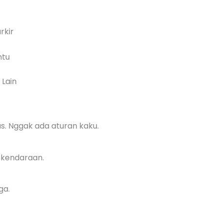
rkir
ntu
 Lain
. Nggak ada aturan kaku.
i kendaraan.
ga.