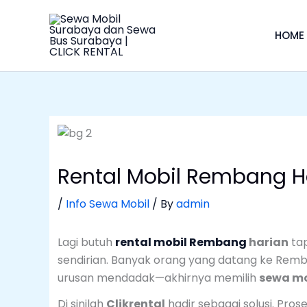
Skip
to
HOME
content
Rental Mobil Rembang H
/
Info Sewa Mobil
/ By
admin
Lagi butuh
rental mobil Rembang
harian
tap
sendirian. Banyak orang yang datang ke Remba
urusan mendadak—akhirnya memilih
sewa mo
Di sinilah
Clikrental
hadir sebagai solusi. Pros