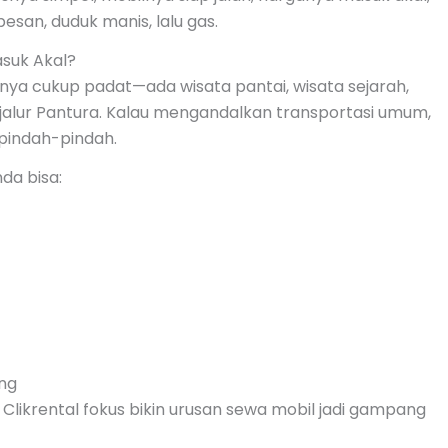
esan, duduk manis, lalu gas.
asuk Akal?
snya cukup padat—ada wisata pantai, wisata sejarah,
i jalur Pantura. Kalau mengandalkan transportasi umum,
 pindah-pindah.
nda bisa:
ang
Clikrental fokus bikin urusan sewa mobil jadi gampang