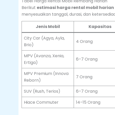
Tabel Harga Rental Mobil Rembang Harian
Berikut
estimasi harga rental mobil haria
menyesuaikan tanggal, durasi, dan ketersediaa
Jenis Mobil
Kapasitas
City Car (Agya, Ayla,
4 Orang
Brio)
MPV (Avanza, Xenia,
6–7 Orang
Ertiga)
MPV Premium (Innova
7 Orang
Reborn)
SUV (Rush, Terios)
6–7 Orang
Hiace Commuter
14–15 Orang