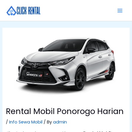
Skip
MAI
to
MEN
content
Rental Mobil Ponorogo Harian
/
Info Sewa Mobil
/ By
admin