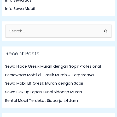
Info Sewa Bus
Info Sewa Mobil
S
e
a
Recent Posts
r
c
Sewa Hiace Gresik Murah dengan Sopir Profesional
h
Persewaan Mobil di Gresik Murah & Terpercaya
f
Sewa Mobil Elf Gresik Murah dengan Sopir
o
Sewa Pick Up Lepas Kunci Sidoarjo Murah
r
:
Rental Mobil Terdekat Sidoarjo 24 Jam