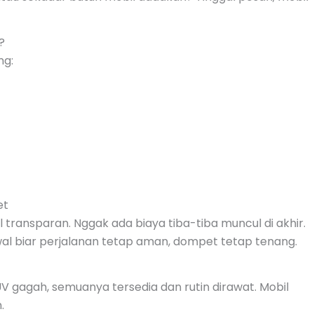
?
ng:
et
al transparan. Nggak ada biaya tiba-tiba muncul di akhir.
wal biar perjalanan tetap aman, dompet tetap tenang.
 SUV gagah, semuanya tersedia dan rutin dirawat. Mobil
.