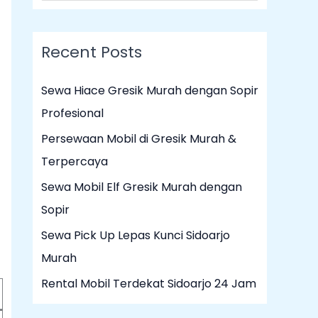
e
a
Recent Posts
r
c
Sewa Hiace Gresik Murah dengan Sopir
h
Profesional
f
Persewaan Mobil di Gresik Murah &
o
Terpercaya
r
Sewa Mobil Elf Gresik Murah dengan
:
Sopir
Sewa Pick Up Lepas Kunci Sidoarjo
Murah
Rental Mobil Terdekat Sidoarjo 24 Jam