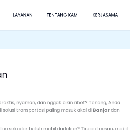
LAYANAN
TENTANG KAMI
KERJASAMA
an
raktis, nyaman, dan nggak bikin ribet? Tenang, Anda
i solusi transportasi paling masuk akal di
Banjar
dan
 atau sekadar butuh mobil dadakan? Tinggal pesan, mobil