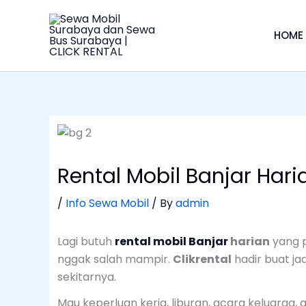
Skip
to
HOME
content
Rental Mobil Banjar Hari
/
Info Sewa Mobil
/ By
admin
Lagi butuh
rental mobil Banjar
harian
yang p
nggak salah mampir.
Clikrental
hadir buat jad
sekitarnya.
Mau keperluan kerja, liburan, acara keluarga,