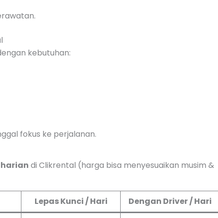
perawatan.
l
 dengan kebutuhan:
nggal fokus ke perjalanan.
 harian
di Clikrental (harga bisa menyesuaikan musim &
Lepas Kunci / Hari
Dengan Driver / Hari