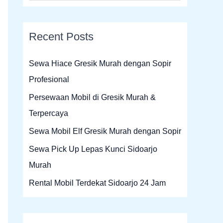
e
a
Recent Posts
r
c
Sewa Hiace Gresik Murah dengan Sopir
h
Profesional
f
Persewaan Mobil di Gresik Murah &
o
Terpercaya
r
Sewa Mobil Elf Gresik Murah dengan Sopir
:
Sewa Pick Up Lepas Kunci Sidoarjo
Murah
Rental Mobil Terdekat Sidoarjo 24 Jam