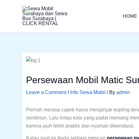
Skip
to
HOME
content
Persewaan Mobil Matic Su
Leave a Comment
/
Info Sewa Mobil
/ By
admin
Pernah merasa capek harus menginjak kopling ter
sendirian. Lalu lintas kota yang padat memang m
karena jauh lebih praktis dan nyaman dikendarai.
Kalau saat ini Anda sedang mencari
persewaan mo