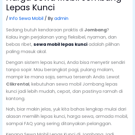
Lepas Kunci
/
Info Sewa Mobil
/ By
admin
Sedang butuh kendaraan praktis di
Jombang
?
Kalau ingin perjalanan yang fleksibel, nyaman, dan
bebas ribet,
sewa mobil lepas kunci
adalah pilihan
paling masuk akal.
Dengan sistem lepas kunci, Anda bisa menyetir sendiri
tanpa sopir. Mau berangkat pagi, pulang malam,
mampir ke mana saja, semua terserah Anda. Lewat
Clikrental
, kebutuhan sewa mobil Jombang lepas
kunci jadi lebih mudah, cepat, dan pastinya ramah di
kantong.
Nah, biar makin jelas, yuk kita bahas lengkap mulai dari
alasan memilih lepas kunci, harga sewa, armada mobil,
sampai FAQ yang sering ditanyakan pelanggan.
Kenapa Sewa Mobil Lepas Kunci di Jombang Jadi