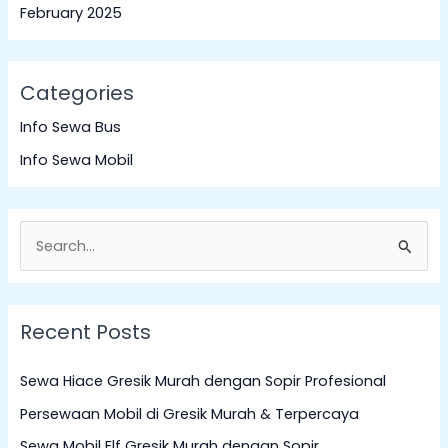
February 2025
Categories
Info Sewa Bus
Info Sewa Mobil
S
e
a
Recent Posts
r
c
Sewa Hiace Gresik Murah dengan Sopir Profesional
h
Persewaan Mobil di Gresik Murah & Terpercaya
f
Sewa Mobil Elf Gresik Murah dengan Sopir