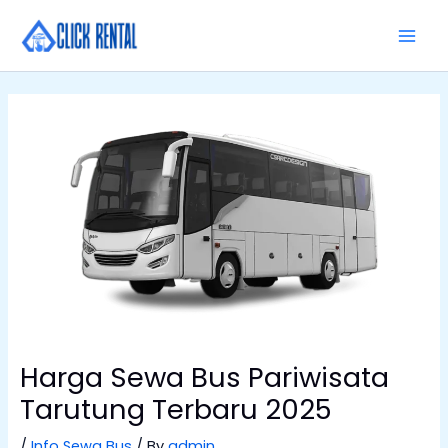
Skip
MAI
to
MEN
content
Harga Sewa Bus Pariwisata
Tarutung Terbaru 2025
/
Info Sewa Bus
/ By
admin