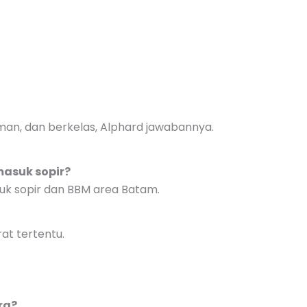
man, dan berkelas, Alphard jawabannya.
masuk sopir?
suk sopir dan BBM area Batam.
at tertentu.
ra?