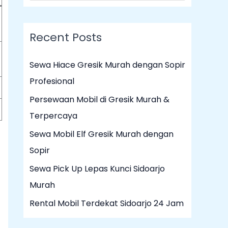
e
a
Recent Posts
r
c
Sewa Hiace Gresik Murah dengan Sopir
h
Profesional
f
Persewaan Mobil di Gresik Murah &
o
Terpercaya
r
Sewa Mobil Elf Gresik Murah dengan
:
Sopir
Sewa Pick Up Lepas Kunci Sidoarjo
Murah
Rental Mobil Terdekat Sidoarjo 24 Jam