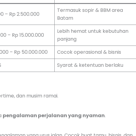
Termasuk sopir & BBM area
00 – Rp 2.500.000
Batam
Lebih hemat untuk kebutuhan
000 – Rp 15.000.000
panjang
000 – Rp 50.000.000
Cocok operasional & bisnis
S
Syarat & ketentuan berlaku
ertime, dan musim ramai.
ga
pengalaman perjalanan yang nyaman
.
pengalaman yang urus jalan. Cocok buat tamu, bisnis, dan