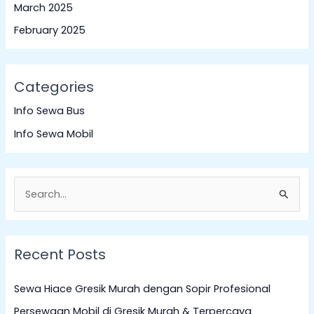
March 2025
February 2025
Categories
Info Sewa Bus
Info Sewa Mobil
S
e
a
Recent Posts
r
c
Sewa Hiace Gresik Murah dengan Sopir Profesional
h
Persewaan Mobil di Gresik Murah & Terpercaya