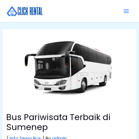
Skip
MAI
to
MEN
content
Bus Pariwisata Terbaik di
Sumenep
/
Info Sewa Bus
/ By
admin