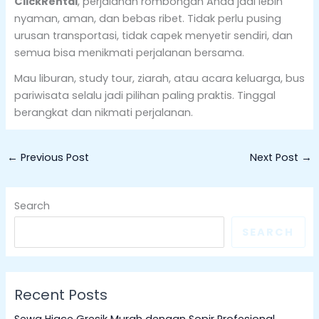
ClickRental
, perjalanan rombongan Anda jadi lebih
nyaman, aman, dan bebas ribet. Tidak perlu pusing
urusan transportasi, tidak capek menyetir sendiri, dan
semua bisa menikmati perjalanan bersama.
Mau liburan, study tour, ziarah, atau acara keluarga, bus
pariwisata selalu jadi pilihan paling praktis. Tinggal
berangkat dan nikmati perjalanan.
←
Previous Post
Next Post
→
Search
SEARCH
Recent Posts
Sewa Hiace Gresik Murah dengan Sopir Profesional