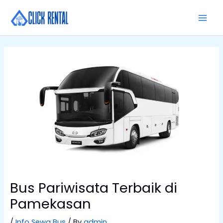
Skip
MAI
to
MEN
content
Bus Pariwisata Terbaik di
Pamekasan
/
Info Sewa Bus
/ By
admin