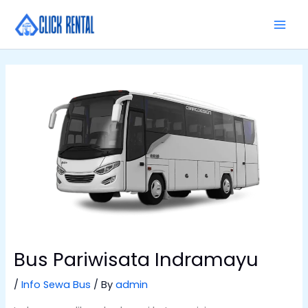
Skip
MAI
to
MEN
content
Bus Pariwisata Indramayu
/
Info Sewa Bus
/ By
admin