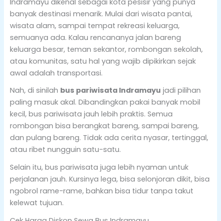
Indramayu dikenal sebagai kota pesisir yang punya
banyak destinasi menarik. Mulai dari wisata pantai,
wisata alam, sampai tempat rekreasi keluarga,
semuanya ada. Kalau rencananya jalan bareng
keluarga besar, teman sekantor, rombongan sekolah,
atau komunitas, satu hal yang wajib dipikirkan sejak
awal adalah transportasi.
Nah, di sinilah
bus pariwisata Indramayu
jadi pilihan
paling masuk akal. Dibandingkan pakai banyak mobil
kecil, bus pariwisata jauh lebih praktis. Semua
rombongan bisa berangkat bareng, sampai bareng,
dan pulang bareng. Tidak ada cerita nyasar, tertinggal,
atau ribet nungguin satu-satu.
Selain itu, bus pariwisata juga lebih nyaman untuk
perjalanan jauh. Kursinya lega, bisa selonjoran dikit, bisa
ngobrol rame-rame, bahkan bisa tidur tanpa takut
kelewat tujuan.
Cek Harga Diskon Sewa Bus Indramayu